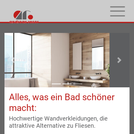
Zum Hauptinhalt springen
Skip to page footer
Zurück
Weiter
Alles, was ein Bad schöner
macht:
Hochwertige Wandverkleidungen, die
attraktive Alternative zu Fliesen.